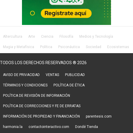
Altercultura
Arte
Ciencia
Filosofía
Medios y Tecnología
Magia y Metafísica
Política
Psiconáutica
Sociedad
Ecosistemas
Salud
Lifestyle
TODOS LOS DERECHOS RESERVADOS ® 2026
AVISO DE PRIVACIDAD
VENTAS
PUBLICIDAD
TÉRMINOS Y CONDICIONES
POLÍTICA DE ÉTICA
POLÍTICA DE REVISIÓN DE INFORMACIÓN
POLÍTICA DE CORRECCIONES Y FE DE ERRATAS
INFORMACIÓN DE PROPIEDAD Y FINANCIACIÓN
parentesis.com
harmonia.la
contactointeractivo.com
Dondé Tienda