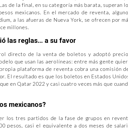
Las de la final, en su categoría más barata, superan l
0 pesos mexicanos. En el mercado de reventa, algun
adium, a las afueras de Nueva York, se ofrecen por m
nce millones.
ó las reglas... a su favor
rol directo de la venta de boletos y adoptó preci
odelo que usan las aerolíneas: entre más gente quie
u propia plataforma de reventa cobra una comisión d
r. El resultado es que los boletos en Estados Unido
que en Qatar 2022 y casi cuatro veces más que cuan
los mexicanos?
Ver los tres partidos de la fase de grupos en reven
00 pesos, casi el equivalente a dos meses de salar