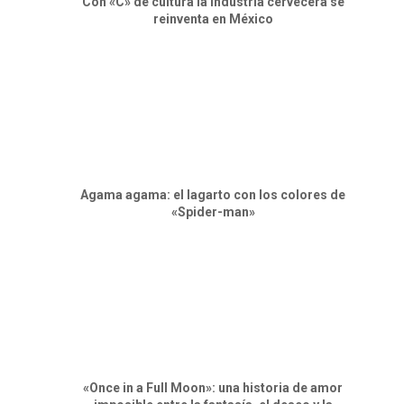
Con «C» de cultura la industria cervecera se
reinventa en México
Agama agama: el lagarto con los colores de
«Spider-man»
«Once in a Full Moon»: una historia de amor