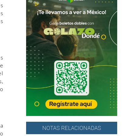
os
os
ás
os
re
el
s,
do
ta
NOTAS RELACIONADAS
io