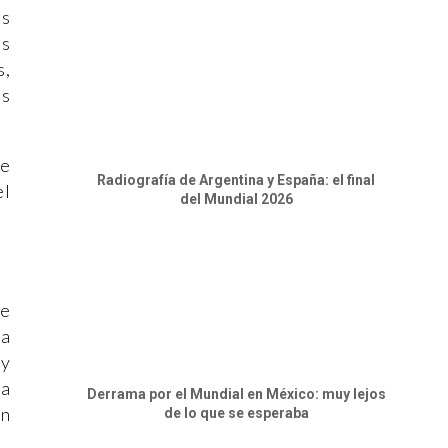
es
es
s,
es
se
Radiografía de Argentina y España: el final
el
del Mundial 2026
de
ta
ay
la
Derrama por el Mundial en México: muy lejos
on
de lo que se esperaba