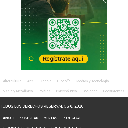
Altercultura
Arte
Ciencia
Filosofía
Medios y Tecnología
Magia y Metafísica
Política
Psiconáutica
Sociedad
Ecosistemas
Salud
Lifestyle
TODOS LOS DERECHOS RESERVADOS ® 2026
AVISO DE PRIVACIDAD
VENTAS
PUBLICIDAD
TÉRMINOS Y CONDICIONES
POLÍTICA DE ÉTICA