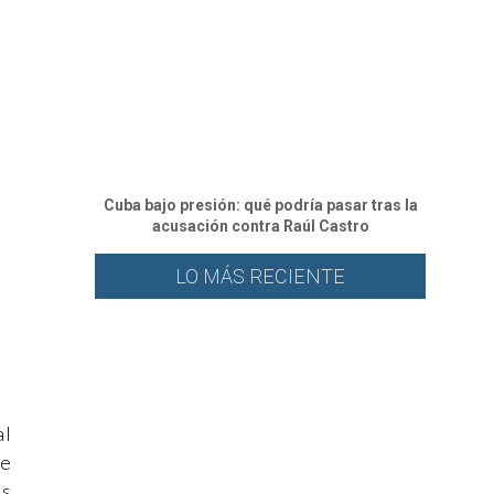
Cuba bajo presión: qué podría pasar tras la
acusación contra Raúl Castro
LO MÁS RECIENTE
al
ce
as