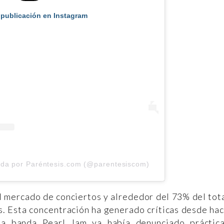
 publicación en Instagram
ida por Paréntesis.com (@parentesiscom)
l mercado de conciertos y alrededor del 73% del tot
s. Esta concentración ha generado críticas desde ha
la banda Pearl Jam ya había denunciado práctic