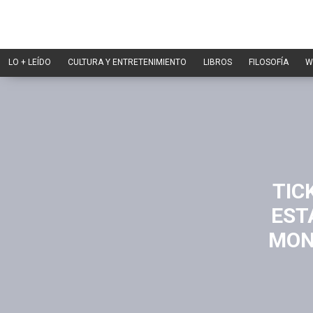
LO + LEÍDO
CULTURA Y ENTRETENIMIENTO
LIBROS
FILOSOFÍA
W
TIC
EST
MON