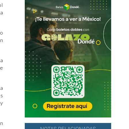
ol
da
do
en
na
se
la
os
 y
en
NOTAS RELACIONADAS