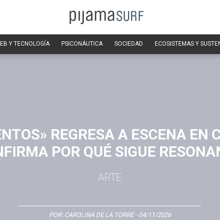
EB Y TECNOLOGÍA
PSICONÁUTICA
SOCIEDAD
ECOSISTEMAS Y SUSTE
ENTOS» REGRESA A ESCENA EN 
FIRMA POR QUÉ SIGUE RESON
ARTE
POR:
CAROLINA DE LA TORRE
- 04/11/2026