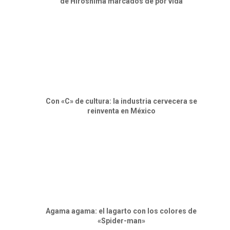
de Hiroshima marcados de por vida
Con «C» de cultura: la industria cervecera se
reinventa en México
Agama agama: el lagarto con los colores de
«Spider-man»