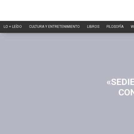
LO + LEÍDO
CULTURA Y ENTRETENIMIENTO
LIBROS
FILOSOFÍA
W
«SEDI
CON