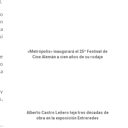
.
to
ón
ra
ui
«Metrópolis» inaugurará el 25º Festival de
ue
Cine Alemán a cien años de su rodaje
no
la
 y
s,
Alberto Castro Leñero teje tres décadas de
obra en la exposición Entreredes