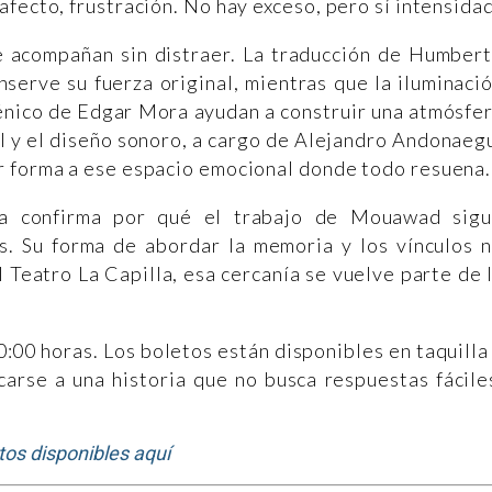
fecto, frustración. No hay exceso, pero sí intensidad
 acompañan sin distraer. La traducción de Humber
serve su fuerza original, mientras que la iluminaci
cénico de Edgar Mora ayudan a construir una atmósfe
al y el diseño sonoro, a cargo de Alejandro Andonaeg
r forma a ese espacio emocional donde todo resuena.
a confirma por qué el trabajo de Mouawad sig
s. Su forma de abordar la memoria y los vínculos 
 Teatro La Capilla, esa cercanía se vuelve parte de 
0:00 horas. Los boletos están disponibles en taquilla
carse a una historia que no busca respuestas fácile
tos disponibles aquí