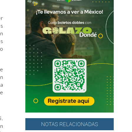
er
os
en
os
lo
de
en
 a
ve
i.
NOTAS RELACIONADAS
en