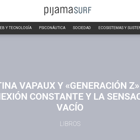
EB Y TECNOLOGÍA
PSICONÁUTICA
SOCIEDAD
ECOSISTEMAS Y SUSTE
INA VAPAUX Y «GENERACIÓN Z»
EXIÓN CONSTANTE Y LA SENSA
VACÍO
LIBROS