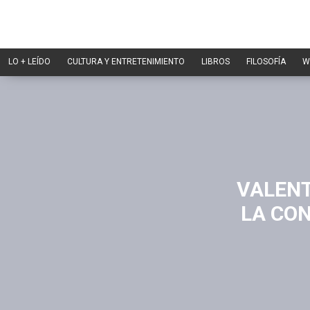
LO + LEÍDO
CULTURA Y ENTRETENIMIENTO
LIBROS
FILOSOFÍA
W
VALENT
LA CON