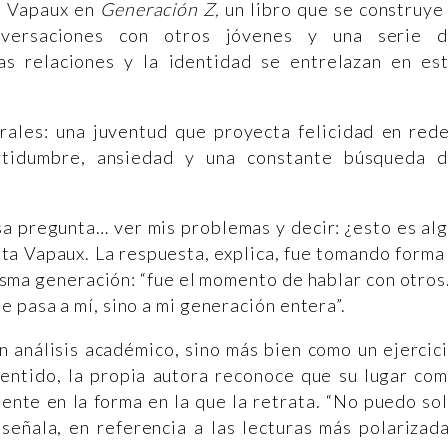
na Vapaux en
Generación Z,
un libro que se construye
onversaciones con otros jóvenes y una serie 
as relaciones y la identidad se entrelazan en es
rales: una juventud que proyecta felicidad en red
ertidumbre, ansiedad y una constante búsqueda 
sa pregunta… ver mis problemas y decir: ¿esto es al
nta Vapaux. La respuesta, explica, fue tomando forma
isma generación: “fue el momento de hablar con otro
 pasa a mí, sino a mi generación entera”.
n análisis académico, sino más bien como un ejercic
entido, la propia autora reconoce que su lugar co
ente en la forma en la que la retrata. “No puedo so
 señala, en referencia a las lecturas más polarizad