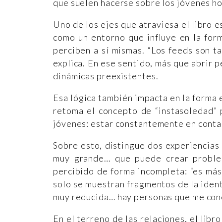
que suelen hacerse sobre los jóvenes ho
Uno de los ejes que atraviesa el libro e
como un entorno que influye en la form
perciben a sí mismas. “Los feeds son t
explica. En ese sentido, más que abrir p
dinámicas preexistentes.
Esa lógica también impacta en la forma 
retoma el concepto de “instasoledad” 
jóvenes: estar constantemente en conta
Sobre esto, distingue dos experiencias d
muy grande… que puede crear problem
percibido de forma incompleta: “es más 
solo se muestran fragmentos de la iden
muy reducida… hay personas que me cono
En el terreno de las relaciones, el libr