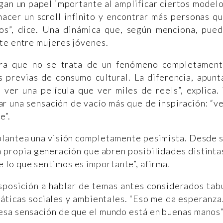
egan un papel importante al amplificar ciertos model
hacer un scroll infinito y encontrar más personas q
s”, dice. Una dinámica que, según menciona, pue
te entre mujeres jóvenes.
dera que no se trata de un fenómeno completamen
 previas de consumo cultural. La diferencia, apunt
 ver una película que ver miles de reels”, explica.
r una sensación de vacío más que de inspiración: “v
e”.
 plantea una visión completamente pesimista. Desde 
 propia generación que abren posibilidades distinta
lo que sentimos es importante”, afirma.
isposición a hablar de temas antes considerados tab
máticas sociales y ambientales. “Eso me da esperanz
esa sensación de que el mundo está en buenas manos”