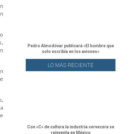
en
en
so
s,
Pedro Almodóvar publicará «El hombre que
un
solo escribía en los aviones»
LO MÁS RECIENTE
en
de
o,
ra
ue
Con «C» de cultura la industria cervecera se
reinventa en México