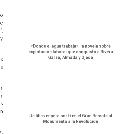
no
se
”,
 y
«Donde el agua trabaja», la novela sobre
explotación laboral que conquistó a Rivera
Garza, Almada y Ojeda
ux
os
or
er
es
ón
Un libro espera por ti en el Gran Remate al
Monumento a la Revolución
s.