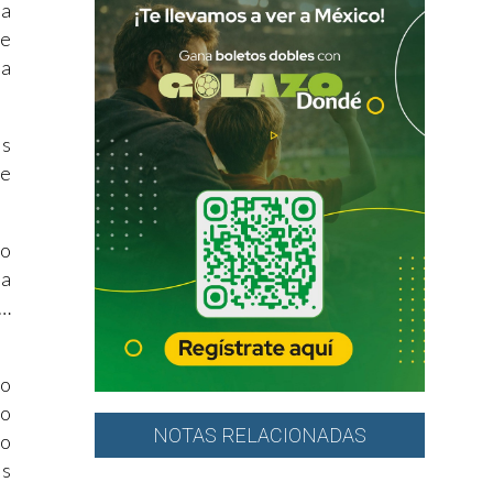
 a
de
ta
es
de
go
 a
s…
io
mo
NOTAS RELACIONADAS
lo
as