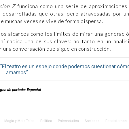
ción Z
funciona como una serie de aproximaciones
 desarrolladas que otras, pero atravesadas por u
ue muchas veces se vive de forma dispersa.
 los alcances como los límites de mirar una generaci
hí radica una de sus claves: no tanto en un anális
r una conversación que sigue en construcción.
 “El teatro es un espejo donde podemos cuestionar cóm
amamos”
gen de portada: Especial
Magia y Metafísica
Política
Psiconáutica
Sociedad
Ecosistemas