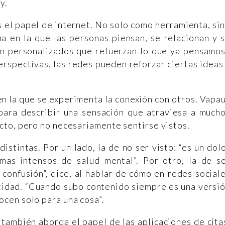
y.
s el papel de internet. No solo como herramienta, si
a en la que las personas piensan, se relacionan y 
an personalizados que refuerzan lo que ya pensamos
erspectivas, las redes pueden reforzar ciertas ideas
en la que se experimenta la conexión con otros. Vapa
para describir una sensación que atraviesa a much
cto, pero no necesariamente sentirse vistos.
istintas. Por un lado, la de no ser visto: “es un dol
as intensos de salud mental”. Por otro, la de s
confusión”, dice, al hablar de cómo en redes social
tidad. “Cuando subo contenido siempre es una versi
cen solo para una cosa”.
o también aborda el papel de las aplicaciones de cita