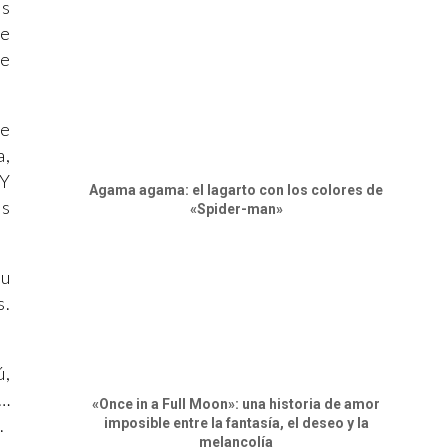
os
ue
de
te
a,
 Y
Agama agama: el lagarto con los colores de
es
«Spider-man»
su
s.
ú,
a…
«Once in a Full Moon»: una historia de amor
.
imposible entre la fantasía, el deseo y la
melancolía