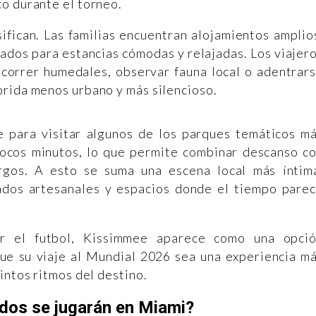
o durante el torneo.
sifican. Las familias encuentran alojamientos amplio
ados para estancias cómodas y relajadas. Los viajer
ecorrer humedales, observar fauna local o adentrar
orida menos urbano y más silencioso.
 para visitar algunos de los parques temáticos m
ocos minutos, lo que permite combinar descanso c
argos. A esto se suma una escena local más íntim
ados artesanales y espacios donde el tiempo pare
 el futbol, Kissimmee aparece como una opci
e su viaje al Mundial 2026 sea una experiencia m
intos ritmos del destino.
idos se jugarán en Miami?