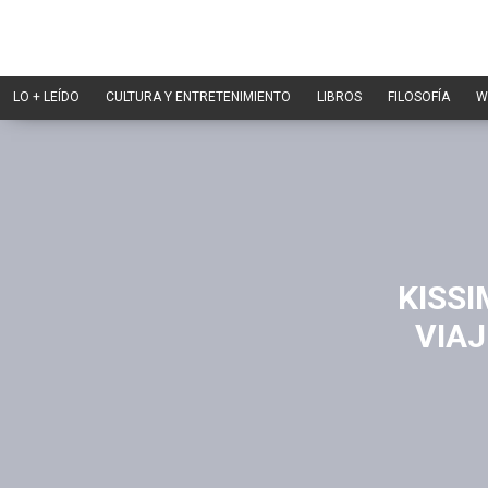
LO + LEÍDO
CULTURA Y ENTRETENIMIENTO
LIBROS
FILOSOFÍA
W
KISSI
VIAJ