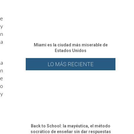
te
 y
un
ia
Miami es la ciudad más miserable de
Estados Unidos
na
LO MÁS RECIENTE
on
se
vo
 y
Back to School: la mayéutica, el método
socrático de enseñar sin dar respuestas