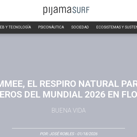
EB Y TECNOLOGÍA
PSICONÁUTICA
SOCIEDAD
ECOSISTEMAS Y SUSTE
MMEE, EL RESPIRO NATURAL PA
EROS DEL MUNDIAL 2026 EN FL
BUENA VIDA
POR:
JOSÉ ROBLES
- 01/18/2026