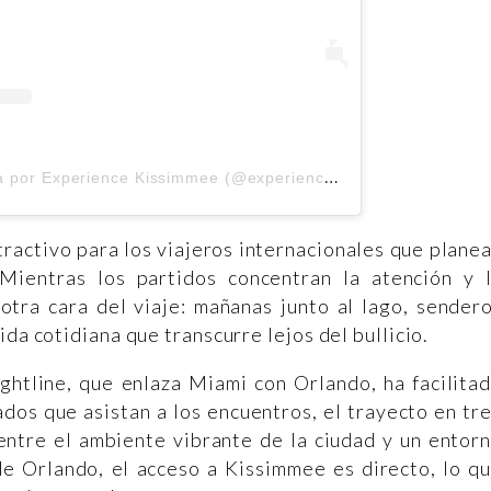
U
na publicación compartida por Experience Kissimmee (@experiencekissimmee)
ractivo para los viajeros internacionales que plane
Mientras los partidos concentran la atención y 
otra cara del viaje: mañanas junto al lago, sender
ida cotidiana que transcurre lejos del bullicio.
ightline, que enlaza Miami con Orlando, ha facilita
ados que asistan a los encuentros, el trayecto en tr
 entre el ambiente vibrante de la ciudad y un entor
de Orlando, el acceso a Kissimmee es directo, lo q