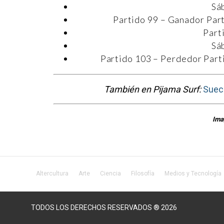
Sá
Partido 99 – Ganador Part
Part
Sá
Partido 103 – Perdedor Part
También en Pijama Surf:
Sueci
Ima
Altercultura
Arte
Ciencia
Filosofía
Medios y Tecnología
TODOS LOS DERECHOS RESERVADOS ® 2026