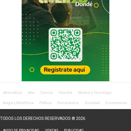
Altercultura
Arte
Ciencia
Filosofía
Medios y Tecnología
Magia y Metafísica
Política
Psiconáutica
Sociedad
Ecosistemas
Salud
Lifestyle
TODOS LOS DERECHOS RESERVADOS ® 2026
AVISO DE PRIVACIDAD
VENTAS
PUBLICIDAD