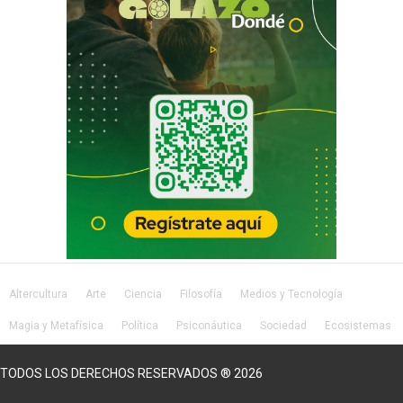
Altercultura
Arte
Ciencia
Filosofía
Medios y Tecnología
Magia y Metafísica
Política
Psiconáutica
Sociedad
Ecosistemas
Salud
Lifestyle
TODOS LOS DERECHOS RESERVADOS ® 2026