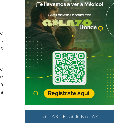
re
os
es
ue
ne
én
la
NOTAS RELACIONADAS