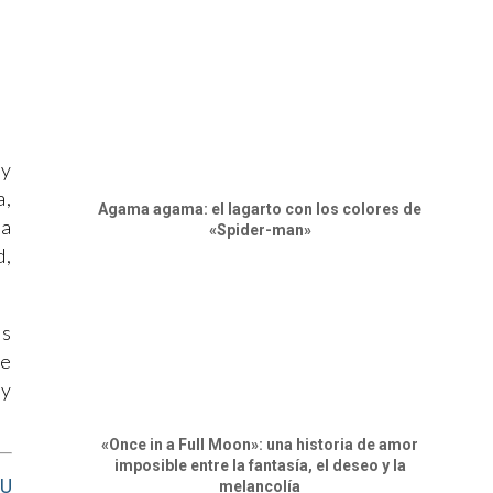
 y
a,
Agama agama: el lagarto con los colores de
ta
«Spider-man»
d,
as
ue
 y
«Once in a Full Moon»: una historia de amor
imposible entre la fantasía, el deseo y la
NU
melancolía