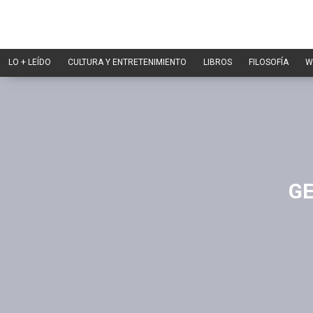
LO + LEÍDO
CULTURA Y ENTRETENIMIENTO
LIBROS
FILOSOFÍA
W
GE