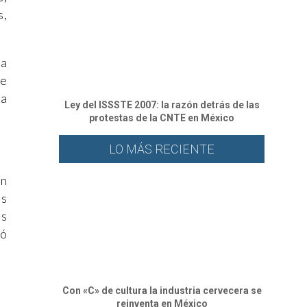
s,
ha
de
na
Ley del ISSSTE 2007: la razón detrás de las
protestas de la CNTE en México
LO MÁS RECIENTE
en
es
os
ió
Con «C» de cultura la industria cervecera se
reinventa en México