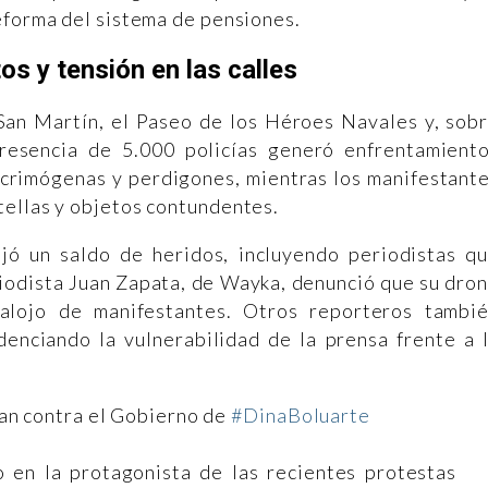
eforma del sistema de pensiones.
s y tensión en las calles
 San Martín, el Paseo de los Héroes Navales y, sob
resencia de 5.000 policías generó enfrentamient
acrimógenas y perdigones, mientras los manifestant
tellas y objetos contundentes.
jó un saldo de heridos, incluyendo periodistas q
iodista Juan Zapata, de Wayka, denunció que su dro
salojo de manifestantes. Otros reporteros tambi
denciando la vulnerabilidad de la prensa frente a 
an contra el Gobierno de
#DinaBoluarte
 en la protagonista de las recientes protestas