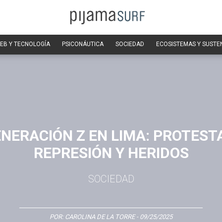
EB Y TECNOLOGÍA
PSICONÁUTICA
SOCIEDAD
ECOSISTEMAS Y SUSTE
NERACIÓN Z EN LIMA: PROTEST
REPRESIÓN Y HERIDOS
SOCIEDAD
POR:
CAROLINA DE LA TORRE
- 09/25/2025