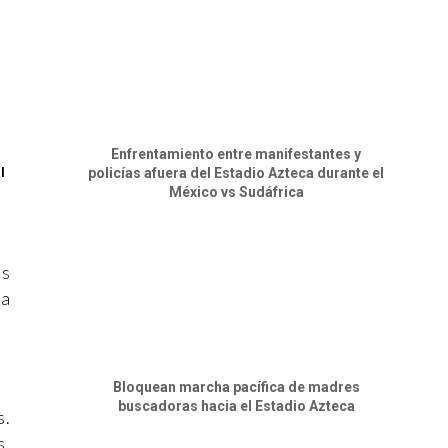
Enfrentamiento entre manifestantes y
l
policías afuera del Estadio Azteca durante el
México vs Sudáfrica
as
ia
Bloquean marcha pacífica de madres
buscadoras hacia el Estadio Azteca
s.
s,