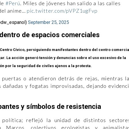
 de
#Perú
. Miles de jóvenes han salido a las calles
 del anime…
pic.twitter.com/pVPZ1ugFvp
@dw_espanol)
September 25, 2025
l dentro de espacios comerciales
 Centro Cívico, persiguiendo manifestantes dentro del centro comercia
gar. La acción generó tensión y denuncias sobre el uso excesivo de la
ón por la seguridad de civiles ajenos a la protesta.
 puertas o atendieron detrás de rejas, mientras l
as dañadas y fogatas improvisadas, dejando evidenc
pantes y símbolos de resistencia
olítica; reflejó la unidad de distintos sectore
 Marcos, colectivos ecologistas y animalista