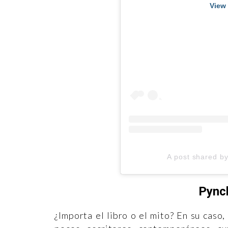
View 
A post shared b
Pynch
¿Importa el libro o el mito? En su caso