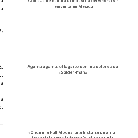
da
Con «C» de cultura la industria cervecera se
reinventa en México
ma
a,
 &
Agama agama: el lagarto con los colores de
«Spider-man»
t,
la
ia
o,
«Once in a Full Moon»: una historia de amor