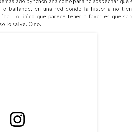
a demasiado pynchoniana como para no sospechar que 
 o bailando, en una red donde la historia no tie
alida. Lo único que parece tener a favor es que sa
o lo salve. O no.