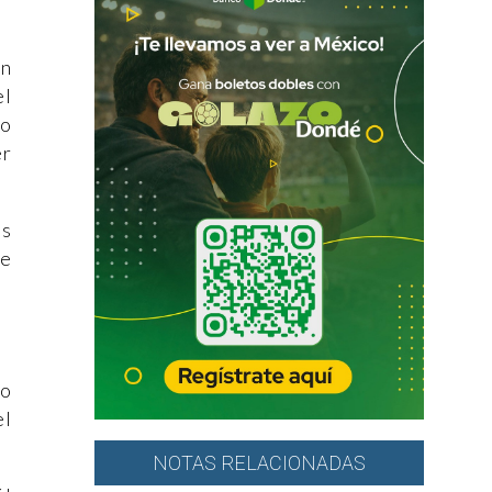
un
el
co
er
as
re
lo
el
NOTAS RELACIONADAS