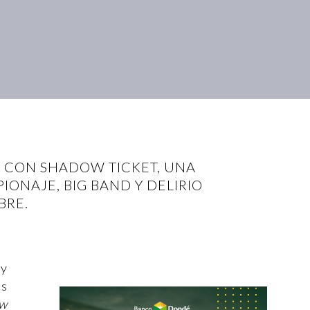
S CON SHADOW TICKET, UNA
ONAJE, BIG BAND Y DELIRIO
BRE.
 y
as
w