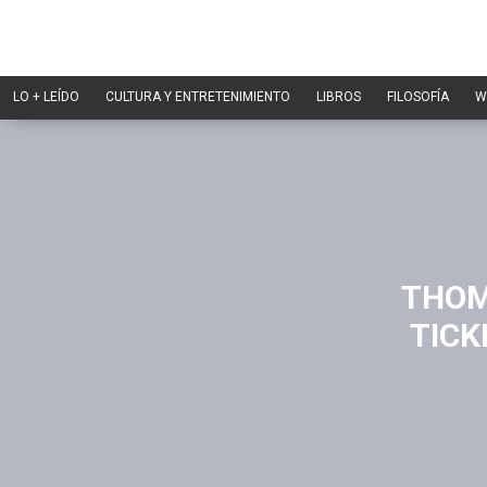
LO + LEÍDO
CULTURA Y ENTRETENIMIENTO
LIBROS
FILOSOFÍA
W
THOM
TICK