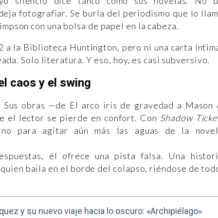
yo silencio dice tanto como sus novelas. No 
deja fotografiar. Se burla del periodismo que lo lla
Simpson con una bolsa de papel en la cabeza.
 a la Biblioteca Huntington, pero ni una carta íntim
ivada. Solo literatura. Y eso, hoy, es casi subversivo.
el caos y el swing
. Sus obras —de El arco iris de gravedad a Mason
 el lector se pierde en confort. Con
Shadow Ticke
sino para agitar aún más las aguas de la nove
spuestas, él ofrece una pista falsa. Una histor
quien baila en el borde del colapso, riéndose de tod
quez y su nuevo viaje hacia lo oscuro: «Archipiélago»