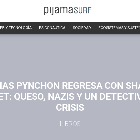
EB Y TECNOLOGÍA
PSICONÁUTICA
SOCIEDAD
ECOSISTEMAS Y SUSTE
AS PYNCHON REGRESA CON S
ET: QUESO, NAZIS Y UN DETECTI
CRISIS
LIBROS