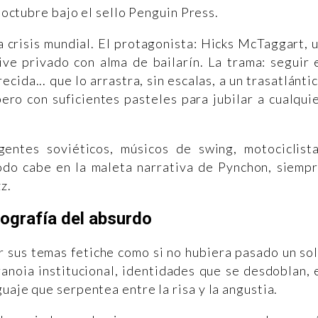
de octubre bajo el sello Penguin Press.
 crisis mundial. El protagonista: Hicks McTaggart, 
ve privado con alma de bailarín. La trama: seguir 
ida... que lo arrastra, sin escalas, a un trasatlánti
pero con suficientes pasteles para jubilar a cualqui
agentes soviéticos, músicos de swing, motociclist
todo cabe en la maleta narrativa de Pynchon, siemp
z.
ografía del absurdo
r sus temas fetiche como si no hubiera pasado un so
ranoia institucional, identidades que se desdoblan, 
uaje que serpentea entre la risa y la angustia.