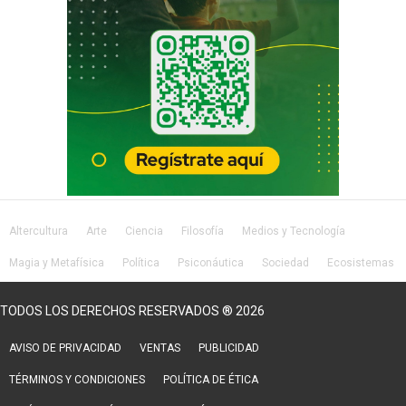
Altercultura
Arte
Ciencia
Filosofía
Medios y Tecnología
Magia y Metafísica
Política
Psiconáutica
Sociedad
Ecosistemas
Salud
Lifestyle
TODOS LOS DERECHOS RESERVADOS ® 2026
AVISO DE PRIVACIDAD
VENTAS
PUBLICIDAD
TÉRMINOS Y CONDICIONES
POLÍTICA DE ÉTICA