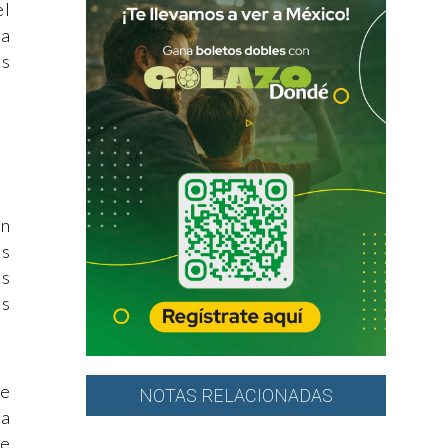
el
la
os
on
as
es
us
ue
NOTAS RELACIONADAS
ta
ue