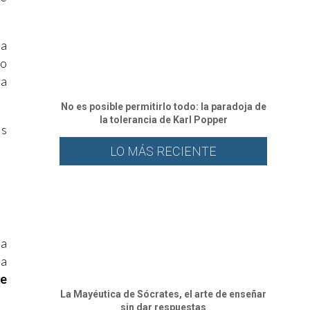
za
to
sa
No es posible permitirlo todo: la paradoja de
la tolerancia de Karl Popper
as
LO MÁS RECIENTE
ba
 a
de
La Mayéutica de Sócrates, el arte de enseñar
sin dar respuestas