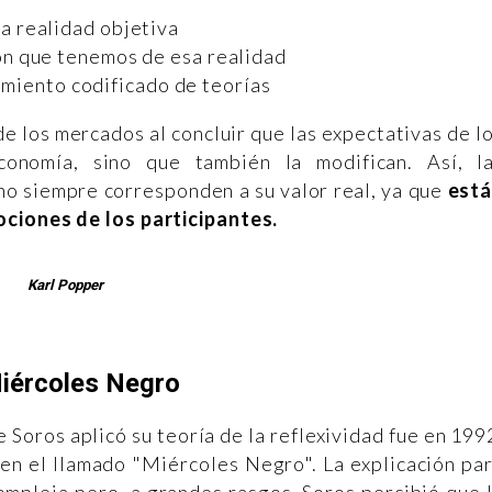
la realidad objetiva
ón que tenemos de esa realidad
imiento codificado de teorías
 de los mercados al concluir que las expectativas de l
economía, sino que también la modifican. Así, l
 no siempre corresponden a su valor real, ya que
est
ociones de los participantes.
Karl Popper
Miércoles Negro
Soros aplicó su teoría de la reflexividad fue en 199
 en el llamado "Miércoles Negro". La explicación pa
mpleja pero, a grandes rasgos, Soros percibió que 