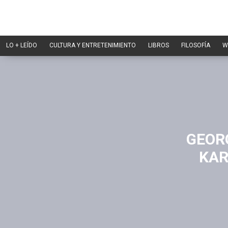
LO + LEÍDO
CULTURA Y ENTRETENIMIENTO
LIBROS
FILOSOFÍA
W
GEORG
KAR