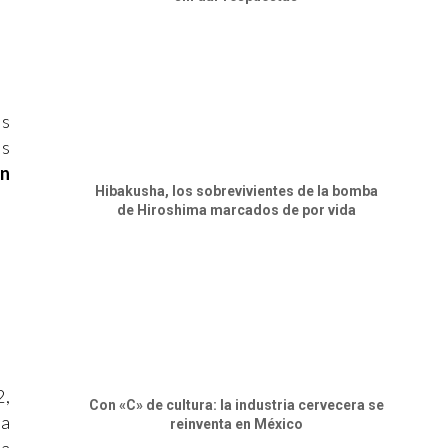
os
as
án
Hibakusha, los sobrevivientes de la bomba
de Hiroshima marcados de por vida
2,
Con «C» de cultura: la industria cervecera se
ra
reinventa en México
la