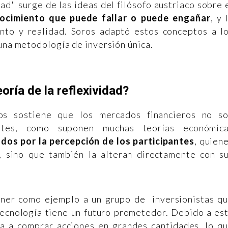
idad" surge de las ideas del filósofo austriaco sobre 
ocimiento que puede fallar o puede engañar
, y 
nto y realidad. Soros adaptó estos conceptos a l
 una metodología de inversión única.
eoría de la reflexividad?
ros sostiene que los mercados financieros no s
entes, como suponen muchas teorías económic
dos por la percepción de los participantes
, quien
, sino que también la alteran directamente con s
oner como ejemplo a un grupo de inversionistas q
cnología tiene un futuro prometedor. Debido a es
a a comprar acciones en grandes cantidades, lo q