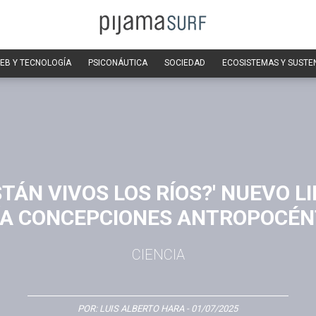
EB Y TECNOLOGÍA
PSICONÁUTICA
SOCIEDAD
ECOSISTEMAS Y SUSTE
STÁN VIVOS LOS RÍOS?' NUEVO L
ÍA CONCEPCIONES ANTROPOCÉN
CIENCIA
POR:
LUIS ALBERTO HARA
- 01/07/2025