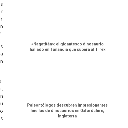
os
or
er
an
?
«Nagatitán»: el gigantesco dinosaurio
ás
hallado en Tailandia que supera al T. rex
la
án
el
o,
en
su
Paleontólogos descubren impresionantes
vo
huellas de dinosaurios en Oxfordshire,
Inglaterra
ás