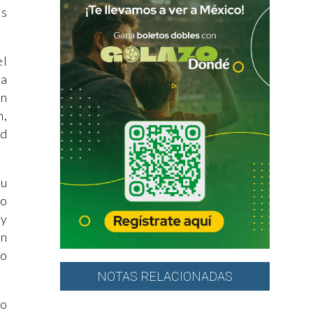
os
el
na
in
n,
ad
su
no
 y
ón
ío
NOTAS RELACIONADAS
to