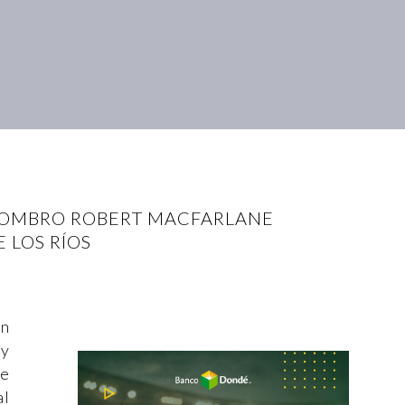
ASOMBRO ROBERT MACFARLANE
 LOS RÍOS
un
 y
e
al