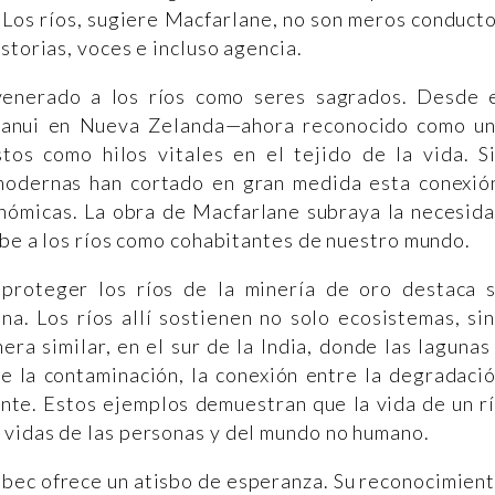
a. Los ríos, sugiere Macfarlane, no son meros conduct
storias, voces e incluso agencia.
venerado a los ríos como seres sagrados. Desde 
nganui en Nueva Zelanda—ahora reconocido como u
stos como hilos vitales en el tejido de la vida. S
modernas han cortado en gran medida esta conexió
onómicas. La obra de Macfarlane subraya la necesid
ibe a los ríos como cohabitantes de nuestro mundo.
 proteger los ríos de la minería de oro destaca 
na. Los ríos allí sostienen no solo ecosistemas, si
ra similar, en el sur de la India, donde las lagunas
de la contaminación, la conexión entre la degradaci
ente. Estos ejemplos demuestran que la vida de un r
 vidas de las personas y del mundo no humano.
bec ofrece un atisbo de esperanza. Su reconocimien