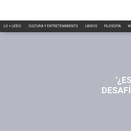
LO + LEÍDO
CULTURA Y ENTRETENIMIENTO
LIBROS
FILOSOFÍA
W
'¿E
DESAF