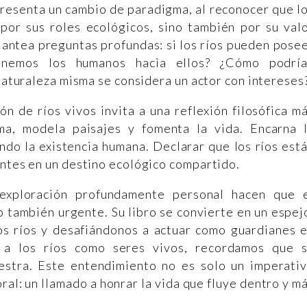
resenta un cambio de paradigma, al reconocer que l
 por sus roles ecológicos, sino también por su val
lantea preguntas profundas: si los ríos pueden pose
tenemos los humanos hacia ellos? ¿Cómo podrí
 naturaleza misma se considera un actor con intereses
ón de ríos vivos invita a una reflexión filosófica m
ma, modela paisajes y fomenta la vida. Encarna 
ndo la existencia humana. Declarar que los ríos est
antes en un destino ecológico compartido.
 exploración profundamente personal hacen que 
 también urgente. Su libro se convierte en un espej
los ríos y desafiándonos a actuar como guardianes 
r a los ríos como seres vivos, recordamos que 
estra. Este entendimiento no es solo un imperati
al: un llamado a honrar la vida que fluye dentro y m