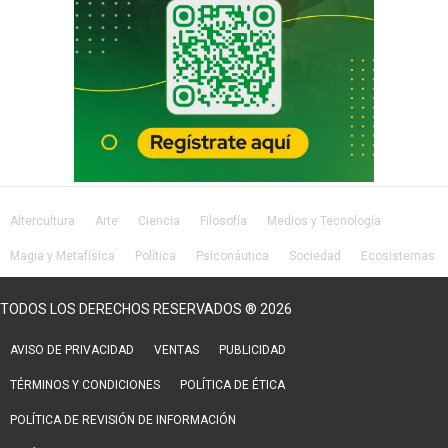
Altercultura
Arte
Ciencia
Filosofía
Medios y Tecnología
Magia y Metafísica
Política
Psiconáutica
Sociedad
Ecosistemas
Salud
Lifestyle
TODOS LOS DERECHOS RESERVADOS ® 2026
AVISO DE PRIVACIDAD
VENTAS
PUBLICIDAD
TÉRMINOS Y CONDICIONES
POLÍTICA DE ÉTICA
POLÍTICA DE REVISIÓN DE INFORMACIÓN