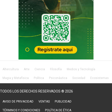
Altercultura
Arte
Ciencia
Filosofía
Medios y Tecnología
Magia y Metafísica
Política
Psiconáutica
Sociedad
Ecosistemas
Salud
Lifestyle
TODOS LOS DERECHOS RESERVADOS ® 2026
AVISO DE PRIVACIDAD
VENTAS
PUBLICIDAD
TÉRMINOS Y CONDICIONES
POLÍTICA DE ÉTICA