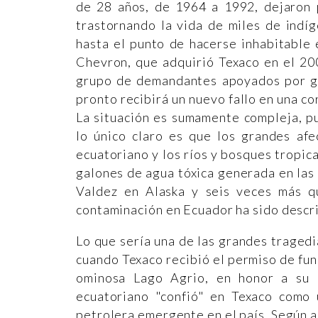
de 28 años, de 1964 a 1992, dejaron 
trastornando la vida de miles de indí
hasta el punto de hacerse inhabitable 
Chevron, que adquirió Texaco en el 200
grupo de demandantes apoyados por go
pronto recibirá un nuevo fallo en una c
La situación es sumamente compleja, p
lo único claro es que los grandes af
ecuatoriano y los ríos y bosques tropic
galones de agua tóxica generada en las
Valdez en Alaska y seis veces más q
contaminación en Ecuador ha sido descri
Lo que sería una de las grandes traged
cuando Texaco recibió el permiso de fun
ominosa Lago Agrio, en honor a su 
ecuatoriano "confió" en Texaco como 
petrolera emergente en el país. Según 