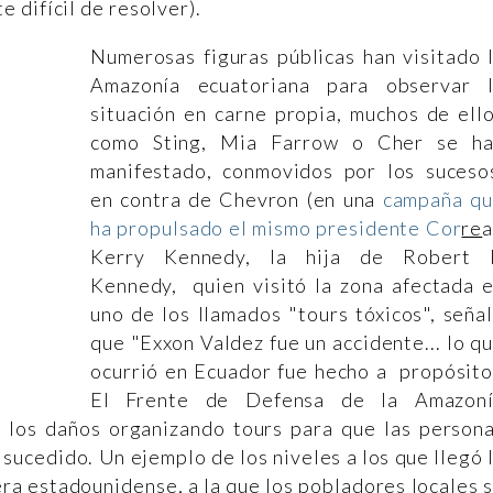
 difícil de resolver).
Numerosas figuras públicas han visitado 
Amazonía ecuatoriana para observar 
situación en carne propia, muchos de ell
como Sting, Mia Farrow o Cher se h
manifestado, conmovidos por los suceso
en contra de Chevron (en una
campaña q
ha propulsado el mismo presidente Cor
re
a
Kerry Kennedy, la hija de Robert 
Kennedy, quien visitó la zona afectada 
uno de los llamados "tours tóxicos", seña
que "Exxon Valdez fue un accidente... lo q
ocurrió en Ecuador fue hecho a propósito
El Frente de Defensa de la Amazon
 los daños organizando tours para que las person
sucedido. Un ejemplo de los niveles a los que llegó 
ra estadounidense, a la que los pobladores locales 