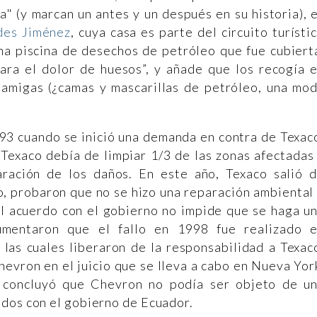
" (y marcan un antes y un después en su historia), 
des Jiménez
, cuya casa es parte del circuito turísti
na piscina de desechos de petróleo que fue cubiert
ara el dolor de huesos”, y añade que los recogía 
s amigas (¿camas y mascarillas de petróleo, una mo
993 cuando se inició una demanda en contra de Texac
 Texaco debía de limpiar 1/3 de las zonas afectadas
ración de los daños. En este año, Texaco salió 
, probaron que no se hizo una reparación ambiental
 el acuerdo con el gobierno no impide que se haga u
mentaron que el fallo en 1998 fue realizado 
 las cuales liberaron de la responsabilidad a Texac
evron en el juicio que se lleva a cabo en Nueva Yor
 concluyó que Chevron no podía ser objeto de u
ados con el gobierno de Ecuador.