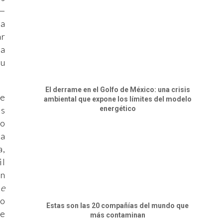
 —
ca
ar
da
su
El derrame en el Golfo de México: una crisis
de
ambiental que expone los límites del modelo
energético
es
co
ba
a,
il
an
he
to
Estas son las 20 compañías del mundo que
te
más contaminan