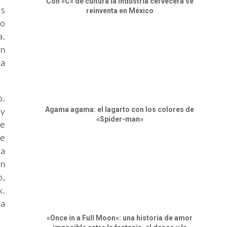
Con «C» de cultura la industria cervecera se
es
reinventa en México
co
a.
en
da
o.
Agama agama: el lagarto con los colores de
 y
«Spider-man»
de
 e
na
en
o,
k.
na
«Once in a Full Moon»: una historia de amor