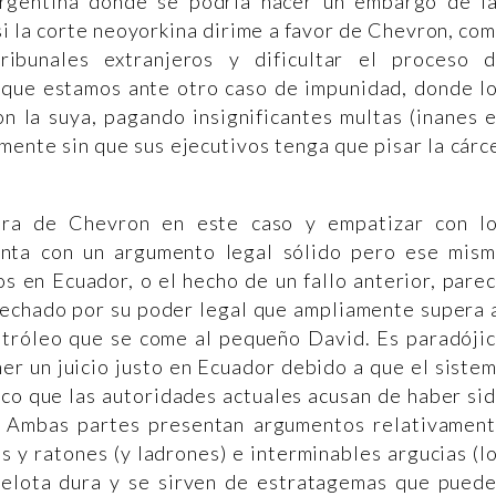
Argentina donde se podría hacer un embargo de l
i la corte neoyorkina dirime a favor de Chevron, co
ribunales extranjeros y dificultar el proceso 
e que estamos ante otro caso de impunidad, donde l
on la suya, pagando insignificantes multas (inanes 
mente sin que sus ejecutivos tenga que pisar la cárc
tra de Chevron en este caso y empatizar con l
nta con un argumento legal sólido pero ese mis
s en Ecuador, o el hecho de un fallo anterior, pare
vechado por su poder legal que ampliamente supera 
tróleo que se come al pequeño David. Es paradóji
r un juicio justo en Ecuador debido a que el siste
dico que las autoridades actuales acusan de haber si
. Ambas partes presentan argumentos relativamen
s y ratones (y ladrones) e interminables argucias (l
elota dura y se sirven de estratagemas que pued