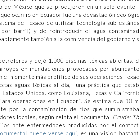
fo de México que se produjeron en un sólo evento
 que ocurrió en Ecuador fue una devastación ecológi
stema de Texaco de utilizar tecnología sub-estánd
 por barril) y de reintroducir el agua contamina
obablemente también a la connivencia del gobierno y 
etroleros y dejó 1,000 piscinas tóxicas abiertas, 
 arroyos en inundaciones provocadas por abundant
n el momento más prolífico de sus operaciones Texa
tas aguas tóxicas al día, "una práctica que esta
 Estados Unidos, como Louisiana, Texas y Californi
iara operaciones en Ecuador". Se estima que 30 m
te por la contaminación de ríos que suministrab
dores locales, según relata el documental
Crude: T
hijos ante enfermedades producidas por el contac
documental puede verse aquí,
es una visión bastan