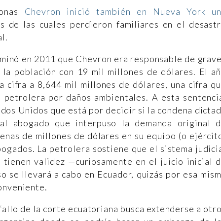
sonas
Chevron inició también en Nueva York u
as de las cuales perdieron familiares en el desast
l.
erminó en 2011 que Chevron era responsable de grav
 la población con 19 mil millones de dólares. El a
 cifra a 8,644 mil millones de dólares, una cifra q
a petrolera por daños ambientales. A esta sentenci
dos Unidos que está por decidir si la condena dicta
 al abogado que interpuso la demanda original 
enas de millones de dólares en su equipo (o ejércit
ogados. La petrolera sostiene que el sistema judici
 tienen validez —curiosamente en el juicio inicial 
o se llevará a cabo en Ecuador, quizás por esa mis
onveniente.
fallo de la corte ecuatoriana busca extenderse a otr