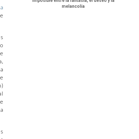
imposible entre la fantasía, el deseo y la
melancolía
na
re
es
ño
ue
a,
da
de
o)
al
de
ma
os