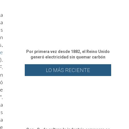
la
la
os
an
s,
ue
Por primera vez desde 1882, el Reino Unido
generó electricidad sin quemar carbón
).
F.
LO MÁS RECIENTE
en
ló
ue
".
ía
as
la
se