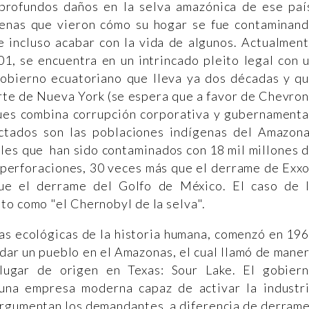
profundos daños en la selva amazónica de ese paí
genas que vieron cómo su hogar se fue contaminan
e incluso acabar con la vida de algunos. Actualmen
1, se encuentra en un intrincado pleito legal con 
bierno ecuatoriano que lleva ya dos décadas y q
orte de Nueva York (se espera que a favor de Chevron
ues combina corrupción corporativa y gubernamenta
ectados son las poblaciones indígenas del Amazon
ales que han sido contaminados con 18 mil millones 
 perforaciones, 30 veces más que el derrame de Exx
ue el derrame del Golfo de México. El caso de 
to como "el Chernobyl de la selva".
ias ecológicas de la historia humana, comenzó en 19
dar un pueblo en el Amazonas, el cual llamó de mane
lugar de origen en Texas: Sour Lake. El gobier
una empresa moderna capaz de activar la industr
argumentan los demandantes, a diferencia de derram