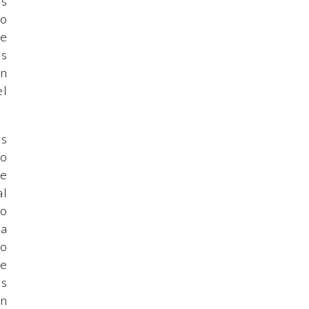
as
mo
de
os
en
el
os
mo
ce
al
co
ma
do
te
os
en