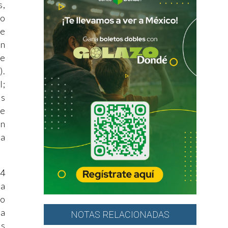
s,
do
te
un
ue
).
l;
as
de
on
la
64
ra
no
ia
NOTAS RELACIONADAS
es