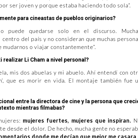
or ser joven y porque estaba haciendo todo sola”.
mente para cineastas de pueblos originarios?
 no puede quedarse solo en el discurso. Much
 centro del país y no consideran que muchas person
 mudarnos o viajar constantemente”.
i realizar Li Cham a nivel personal?
la, mis dos abuelas y mi abuelo. Ahí entendí con ot
m’, que es morir en vida. El montaje también fue 
ional entre la directora de cine y la persona que creci
ntexto mientras filmabas?
mujeres:
mujeres fuertes, mujeres que inspiran.
N
nte desde el dolor. De hecho, mucha gente no espera
omentarios donde me decían que mejor me casara