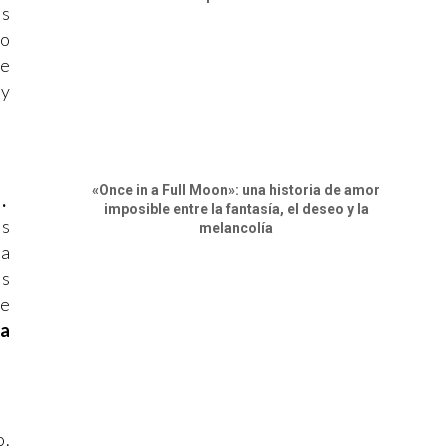
es
do
ue
 y
«Once in a Full Moon»: una historia de amor
.
imposible entre la fantasía, el deseo y la
as
melancolía
na
es
ue
na
o.