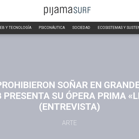
EB Y TECNOLOGÍA
PSICONÁUTICA
SOCIEDAD
ECOSISTEMAS Y SUSTE
PROHIBIERON SOÑAR EN GRANDE
B PRESENTA SU ÓPERA PRIMA «L
(ENTREVISTA)
ARTE