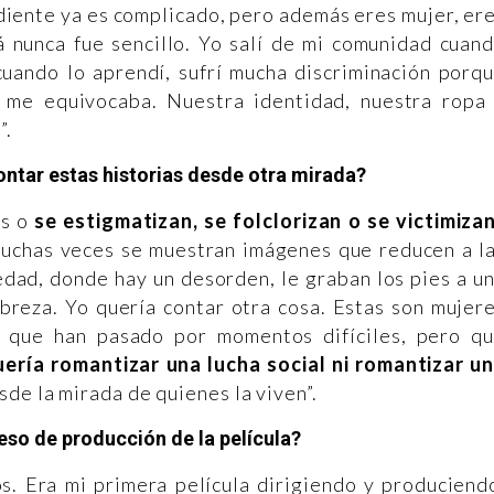
diente ya es complicado, pero además eres mujer, er
á nunca fue sencillo. Yo salí de mi comunidad cuan
cuando lo aprendí, sufrí mucha discriminación porq
y me equivocaba. Nuestra identidad, nuestra ropa
”.
ntar estas historias desde otra mirada?
os o
se estigmatizan, se folclorizan o se victimizan
uchas veces se muestran imágenes que reducen a l
dad, donde hay un desorden, le graban los pies a u
breza. Yo quería contar otra cosa. Estas son mujer
s que han pasado por momentos difíciles, pero q
ería romantizar una lucha social ni romantizar u
de la mirada de quienes la viven”.
so de producción de la película?
s. Era mi primera película dirigiendo y produciend