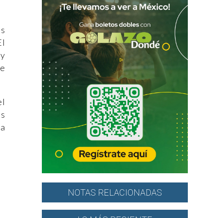
os
El
 y
de
el
es
na
NOTAS RELACIONADAS