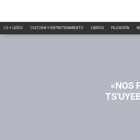
LO + LEÍDO
CULTURA Y ENTRETENIMIENTO
LIBROS
FILOSOFÍA
W
«NOS 
TS'UYE