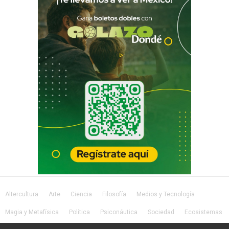
Altercultura
Arte
Ciencia
Filosofía
Medios y Tecnología
Magia y Metafísica
Política
Psiconáutica
Sociedad
Ecosistemas