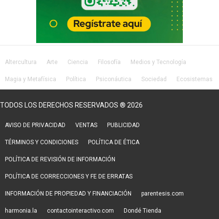
Altercultura
Arte
Ciencia
Filosofía
Medios y Tecnología
Magia y Metafísica
Política
Psiconáutica
Sociedad
Ecosistemas
Salud
Lifestyle
TODOS LOS DERECHOS RESERVADOS ® 2026
AVISO DE PRIVACIDAD
VENTAS
PUBLICIDAD
TÉRMINOS Y CONDICIONES
POLÍTICA DE ÉTICA
POLÍTICA DE REVISIÓN DE INFORMACIÓN
POLÍTICA DE CORRECCIONES Y FE DE ERRATAS
INFORMACIÓN DE PROPIEDAD Y FINANCIACIÓN
parentesis.com
harmonia.la
contactointeractivo.com
Dondé Tienda