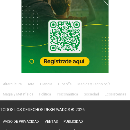
Altercultura
Arte
Ciencia
Filosofía
Medios y Tecnología
Magia y Metafísica
Política
Psiconáutica
Sociedad
Ecosistemas
Salud
Lifestyle
TODOS LOS DERECHOS RESERVADOS ® 2026
AVISO DE PRIVACIDAD
VENTAS
PUBLICIDAD